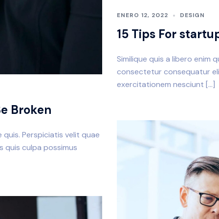
ENERO 12, 2022
DESIGN
15 Tips For start
Similique quis a libero enim 
consectetur consequatur elig
exercitationem nesciunt […]
Be Broken
quis. Perspiciatis velit quae
is quis culpa possimus